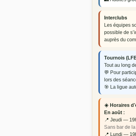
Interclubs
Les équipes son
possible de s’i
auprès du comit
Tournois (LF
Tout au long d
💬 Pour partic
lors des séance
🎯 La ligue aut
☀️ Horaires d
En août :
📍 Jeudi — 19
Sans bar de la
📍 Lundi — 1