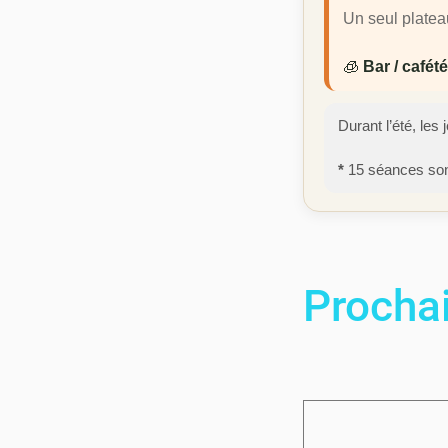
Un seul platea
🧊
Bar / cafété
Durant l’été, les
*
15 séances sont
Procha