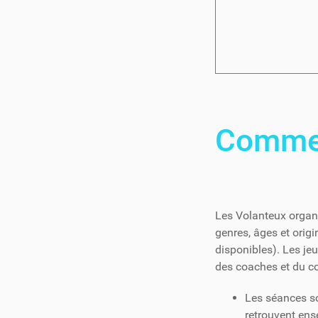
Commen
Les Volanteux organi
genres, âges et orig
disponibles). Les je
des coaches et du c
Les séances s
retrouvent ens