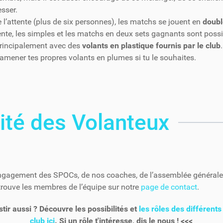
esser.
e l’attente (plus de six personnes), les matchs se jouent en
doubl
tente, les simples et les matchs en deux sets gagnants sont possi
rincipalement avec des
volants en plastique fournis par le club
.
amener tes propres volants en plumes si tu le souhaites.
ité des Volanteux
engagement des SPOCs, de nos coaches, de l’assemblée générale 
trouve les membres de l’équipe sur notre
page de contact
.
stir aussi ? Découvre les possibilités et
les rôles des différen
club ici
. Si un rôle t'intéresse, dis le nous ! <<<