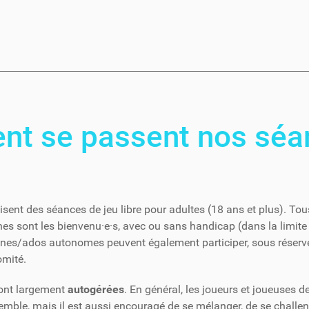
t se passent nos séa
sent des séances de jeu libre pour adultes (18 ans et plus). Tou
ines sont les bienvenu·e·s, avec ou sans handicap (dans la limite
unes/ados autonomes peuvent également participer, sous réserve
omité.
ont largement
autogérées
. En général, les joueurs et joueuses d
emble, mais il est aussi encouragé de se mélanger, de se challen