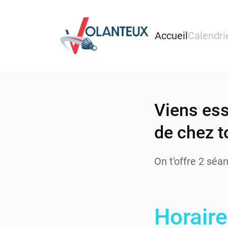
Accueil
Calendri
Viens ess
de chez t
On t'offre 2 séa
Horair