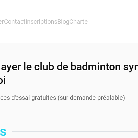
er
Contact
Inscriptions
Blog
Charte
ayer le club de badminton s
oi
nces d'essai gratuites (sur demande préalable)
es